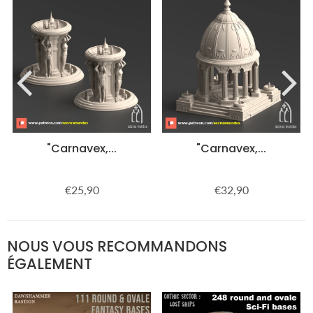
"Carnavex,...
"Carnavex,...
€25,90
€32,90
Prix
€25,90
Prix
€32,90
régulier
régulier
NOUS VOUS RECOMMANDONS
ÉGALEMENT