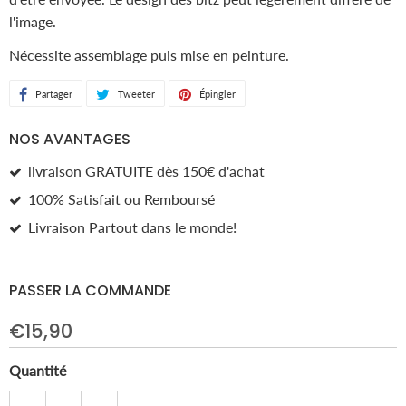
l'image.
Nécessite assemblage puis mise en peinture.
Partager
Partager
Tweeter
Tweeter
Épingler
Épingler
sur
sur
sur
NOS AVANTAGES
Facebook
Twitter
Pinterest
livraison GRATUITE dès 150€ d'achat
100% Satisfait ou Remboursé
Livraison Partout dans le monde!
PASSER LA COMMANDE
€15,90
Quantité