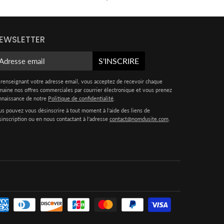
EWSLETTER
-
S'INSCRIRE
il
 renseignant votre adresse email, vous acceptez de recevoir chaque
maine nos offres commerciales par courrier électronique et vous prenez
nnaissance de notre
Politique de confidentialité
.
us pouvez vous désinscrire à tout moment à l'aide des liens de
sinscription ou en nous contactant à l'adresse
contact@nomdusite.com
.