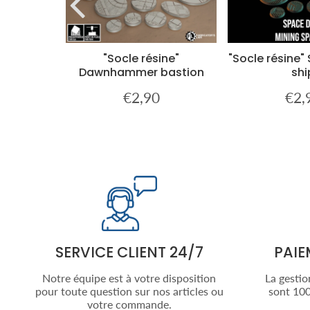
ty sf oval
"Socle résine"
"Socle résine"
Dawnhammer bastion
shi
€2,90
€2,
€9,90
Prix
€2,90
Prix
régulier
régul
SERVICE CLIENT 24/7
PAIE
Notre équipe est à votre disposition
La gestio
pour toute question sur nos articles ou
sont 100
votre commande.