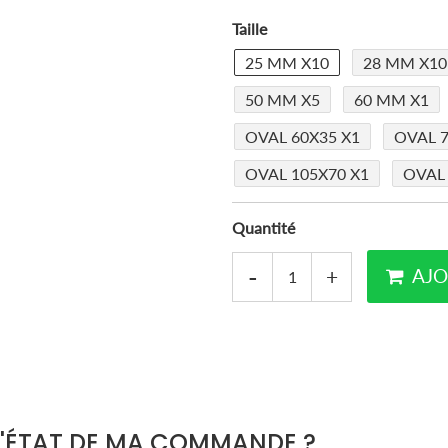
Taille
25 MM X10
28 MM X10
50 MM X5
60 MM X1
OVAL 60X35 X1
OVAL 7
OVAL 105X70 X1
OVAL 
Quantité
-
+
AJO
L'ÉTAT DE MA COMMANDE ?