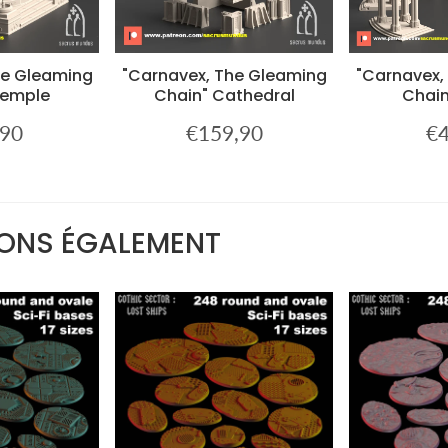
he Gleaming
"Carnavex, The Gleaming
"Carnavex,
Temple
Chain" Cathedral
Chain
,90
€159,90
€4
€32,90
Prix
€159,90
Pri
er
régulier
rég
ONS ÉGALEMENT