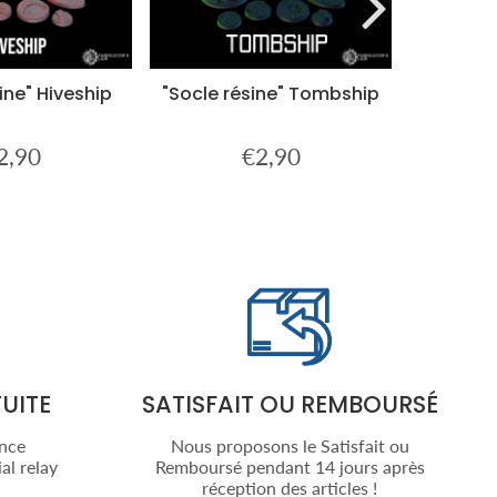
ine" Hiveship
"Socle résine" Tombship
"Socle 
good
2,90
€2,90
ix
€2,90
Prix
€2,90
gulier
régulier
UITE
SATISFAIT OU REMBOURSÉ
ance
Nous proposons le Satisfait ou
al relay
Remboursé pendant 14 jours après
réception des articles !