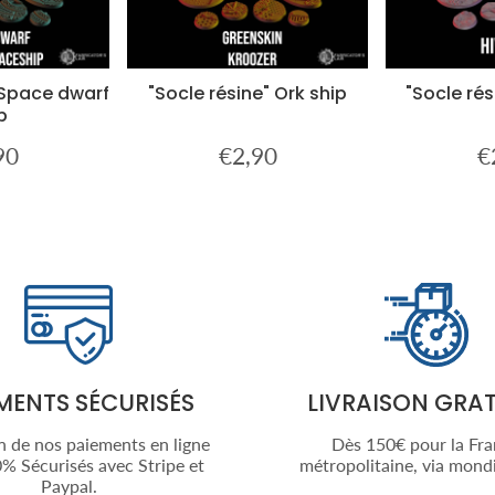
 Space dwarf
"Socle résine" Ork ship
"Socle rés
p
90
€2,90
€
€2,90
Prix
€2,90
Pr
ier
régulier
ré
MENTS SÉCURISÉS
LIVRAISON GRAT
n de nos paiements en ligne
Dès 150€ pour la Fr
% Sécurisés avec Stripe et
métropolitaine, via mondi
Paypal.