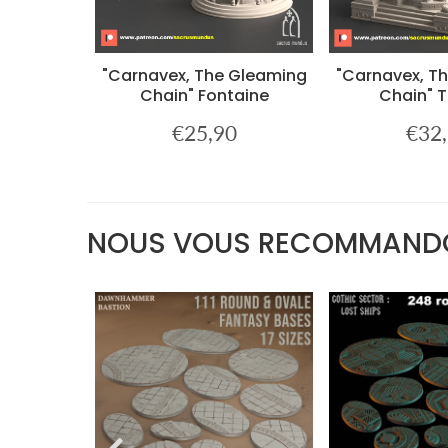
er B
"Carnavex, The Gleaming
"Carnavex, T
Chain" Fontaine
Chain" 
0
€25,90
€32
€34,90
Prix
€25,90
Prix
régulier
réguli
NOUS VOUS RECOMMAND