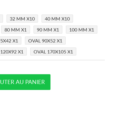
32 MM X10
40 MM X10
80 MM X1
90 MM X1
100 MM X1
5X42 X1
OVAL 90X52 X1
120X92 X1
OVAL 170X105 X1
UTER AU PANIER