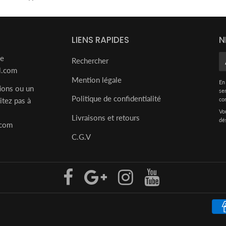
LIENS RAPIDES
N
de
E
Rechercher
l.com
ma
Mention légale
En
ions ou un
se
Politique de confidentialité
itez pas à
co
l
Vo
Livraisons et retours
dé
.com
C.G.V