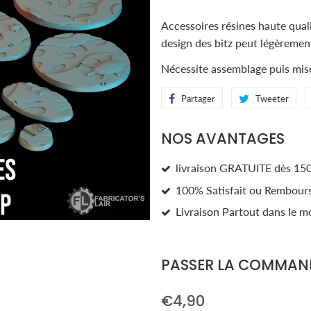
Accessoires résines haute qualit
design des bitz peut légèrement
Nécessite assemblage puis mise
Partager
Partager
Tweeter
Twe
sur
sur
NOS AVANTAGES
Facebook
Twi
livraison GRATUITE dès 150
100% Satisfait ou Rembour
Livraison Partout dans le m
PASSER LA COMMAN
€4,90