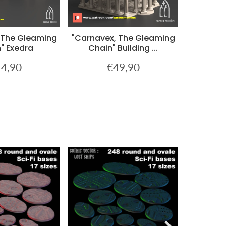
 The Gleaming
"Carnavex, The Gleaming
"Carnave
" Exedra
Chain" Building ...
Chain
4,90
€49,90
x
€44,90
Prix
€49,90
ulier
régulier