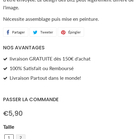
l'image.
Nécessite assemblage puis mise en peinture.
Partager
Partager
Tweeter
Tweeter
Épingler
Épingler
sur
sur
sur
NOS AVANTAGES
Facebook
Twitter
Pinterest
livraison GRATUITE dès 150€ d'achat
100% Satisfait ou Remboursé
Livraison Partout dans le monde!
PASSER LA COMMANDE
€5,90
Taille
1
2