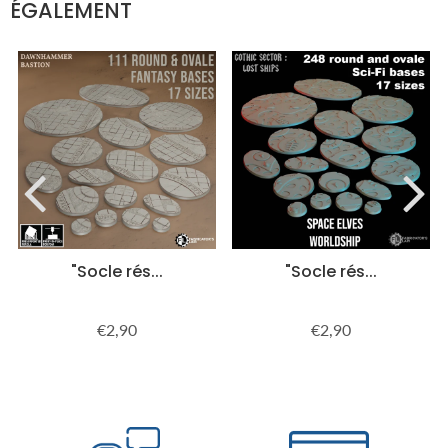
ÉGALEMENT
"Socle rés...
"Socle rés...
€2,90
€2,90
Prix
€2,90
Prix
€2,90
régulier
régulier