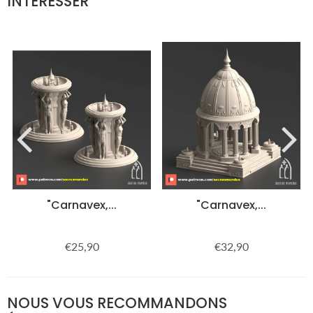
INTÉRESSER
"Carnavex,...
"Carnavex,...
€25,90
€32,90
Prix
€25,90
Prix
€32,90
régulier
régulier
NOUS VOUS RECOMMANDONS