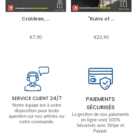
Cratères, ...
"Ruins of ...
€7,90
€22,90
Prix
€7,90
Prix
€22,90
régulier
régulier
SERVICE CLIENT 24/7
PAIEMENTS
Notre équipe est à votre
SÉCURISÉS
disposition pour toute
La gestion de nos paiements
question sur nos articles ou
en ligne sont 100%
votre commande.
Sécurisés avec Stripe et
Paypal.