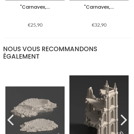
"Carnavex,...
"Carnavex,...
€25,90
€32,90
Prix
€25,90
Prix
€32,90
régulier
régulier
NOUS VOUS RECOMMANDONS
ÉGALEMENT