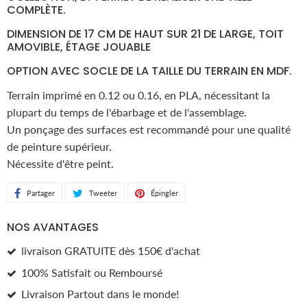
COMPLÈTE.
DIMENSION DE 17 CM DE HAUT SUR 21 DE LARGE, TOIT
AMOVIBLE, ÉTAGE JOUABLE
OPTION AVEC SOCLE DE LA TAILLE DU TERRAIN EN MDF.
Terrain imprimé en 0.12 ou 0.16, en PLA, nécessitant la
plupart du temps de l'ébarbage et de l'assemblage.
Un ponçage des surfaces est recommandé pour une qualité
de peinture supérieur.
Nécessite d'être peint.
Partager
Partager
Tweeter
Tweeter
Épingler
Épingler
sur
sur
sur
NOS AVANTAGES
Facebook
Twitter
Pinterest
livraison GRATUITE dès 150€ d'achat
100% Satisfait ou Remboursé
Livraison Partout dans le monde!