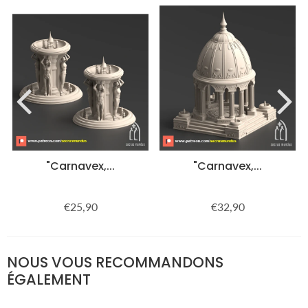
"Carnavex,...
"Carnavex,...
€25,90
€32,90
Prix
€25,90
Prix
€32,90
régulier
régulier
NOUS VOUS RECOMMANDONS
ÉGALEMENT