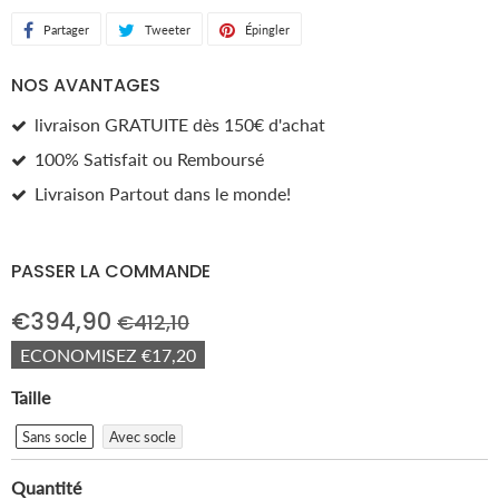
Partager
Partager
Tweeter
Tweeter
Épingler
Épingler
sur
sur
sur
NOS AVANTAGES
Facebook
Twitter
Pinterest
livraison GRATUITE dès 150€ d'achat
100% Satisfait ou Remboursé
Livraison Partout dans le monde!
PASSER LA COMMANDE
€394,90
€412,10
ECONOMISEZ
€17,20
Taille
Sans socle
Avec socle
Quantité