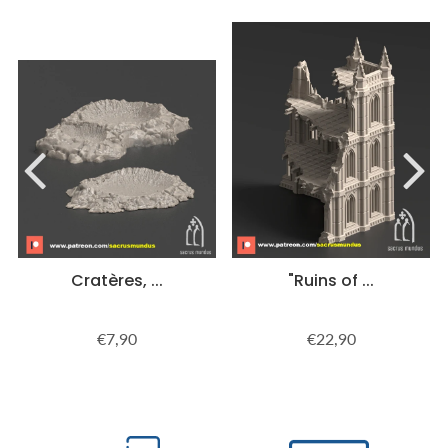
Cratères, ...
"Ruins of ...
€7,90
€22,90
Prix
€7,90
Prix
€22,90
régulier
régulier