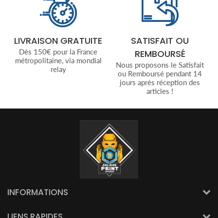
LIVRAISON GRATUITE
SATISFAIT OU
Dès 150€ pour la France
REMBOURSÉ
métropolitaine, via mondial
Nous proposons le Satisfait
relay
ou Remboursé pendant 14
jours après réception des
articles !
INFORMATIONS
LIENS RAPIDES