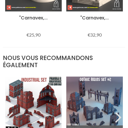
"Carnavex,...
"Carnavex,...
€25,90
€32,90
Prix
€25,90
Prix
€32,90
régulier
régulier
NOUS VOUS RECOMMANDONS
ÉGALEMENT