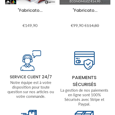
ECONOMISEZ
€14,90
"Fabricato...
"Fabricato...
€149,90
€99,90
€114,80
Prix
€149,90
Prix
€99,90
Prix
€114,80
régulier
réduit
régulier
SERVICE CLIENT 24/7
PAIEMENTS
Notre équipe est à votre
SÉCURISÉS
disposition pour toute
La gestion de nos paiements
question sur nos articles ou
en ligne sont 100%
votre commande.
Sécurisés avec Stripe et
Paypal.