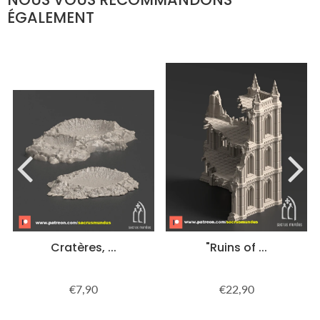
ÉGALEMENT
Cratères, ...
"Ruins of ...
€7,90
€22,90
Prix
€7,90
Prix
€22,90
régulier
régulier