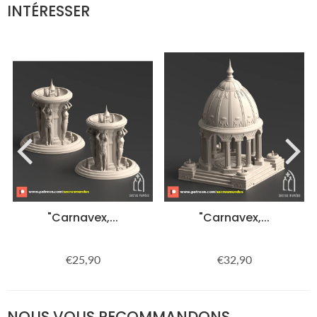
INTÉRESSER
"Carnavex,...
"Carnavex,...
€25,90
€32,90
Prix
€25,90
Prix
€32,90
régulier
régulier
NOUS VOUS RECOMMANDONS