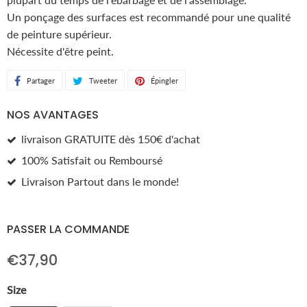
Un ponçage des surfaces est recommandé pour une qualité
de peinture supérieur.
Nécessite d'être peint.
Partager
Partager
Tweeter
Tweeter
Épingler
Épingler
sur
sur
sur
NOS AVANTAGES
Facebook
Twitter
Pinterest
livraison GRATUITE dès 150€ d'achat
100% Satisfait ou Remboursé
Livraison Partout dans le monde!
PASSER LA COMMANDE
€37,90
Size