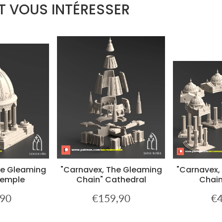
T VOUS INTÉRESSER
he Gleaming
"Carnavex, The Gleaming
"Carnavex,
Temple
Chain" Cathedral
Chain
,90
€159,90
€4
€32,90
Prix
€159,90
Pri
er
régulier
rég