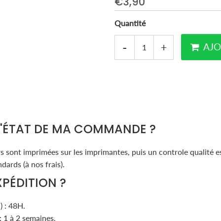
€3,90
Quantité
-
+
AJO
L'ÉTAT DE MA COMMANDE ?
 sont imprimées sur les imprimantes, puis un controle qualité est
dards (à nos frais).
XPÉDITION ?
) : 48H.
: 1 à 2 semaines.