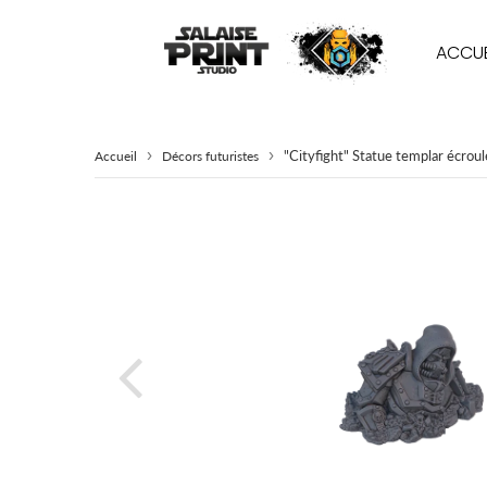
ACCUE
›
›
"Cityfight" Statue templar écrou
Accueil
Décors futuristes