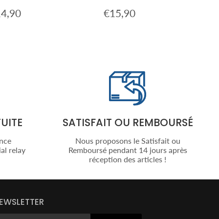
4,90
€15,90
x
€14,90
Prix
€15,90
ulier
régulier
UITE
SATISFAIT OU REMBOURSÉ
ance
Nous proposons le Satisfait ou
al relay
Remboursé pendant 14 jours après
réception des articles !
EWSLETTER