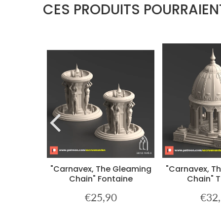
CES PRODUITS POURRAIEN
er B
"Carnavex, The Gleaming
"Carnavex, T
Chain" Fontaine
Chain" 
0
€25,90
€32
€34,90
Prix
€25,90
Prix
régulier
réguli