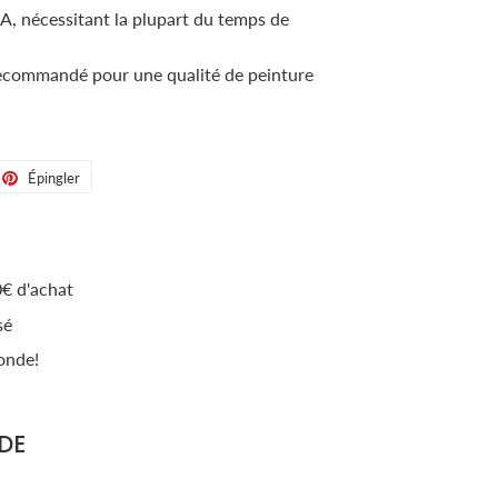
LA, nécessitant la plupart du temps de
ecommandé pour une qualité de peinture
eter
Épingler
Épingler
sur
tter
Pinterest
€ d'achat
sé
onde!
DE