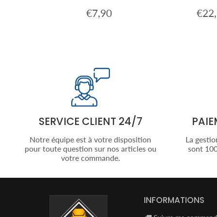
0
€7,90
€22
€24,90
Prix
€7,90
Prix
régulier
réguli
SERVICE CLIENT 24/7
PAIE
Notre équipe est à votre disposition
La gestio
pour toute question sur nos articles ou
sont 100
votre commande.
INFORMATIONS