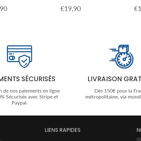
,90
€19,90
€1
€22,90
Prix
€19,90
Pri
er
régulier
rég
MENTS SÉCURISÉS
LIVRAISON GRAT
n de nos paiements en ligne
Dès 150€ pour la Fr
% Sécurisés avec Stripe et
métropolitaine, via mondi
Paypal.
LIENS RAPIDES
N