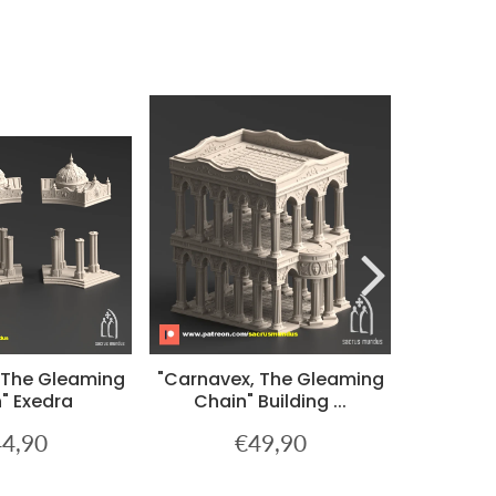
 The Gleaming
"Carnavex, The Gleaming
"Carnave
" Exedra
Chain" Building ...
Chain
4,90
€49,90
x
€44,90
Prix
€49,90
ulier
régulier