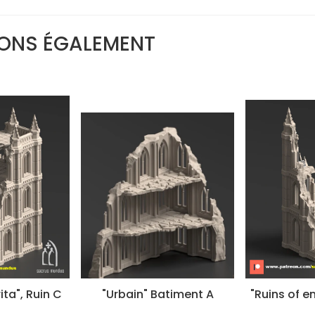
ONS ÉGALEMENT
ita", Ruin C
"Urbain" Batiment A
"Ruins of em