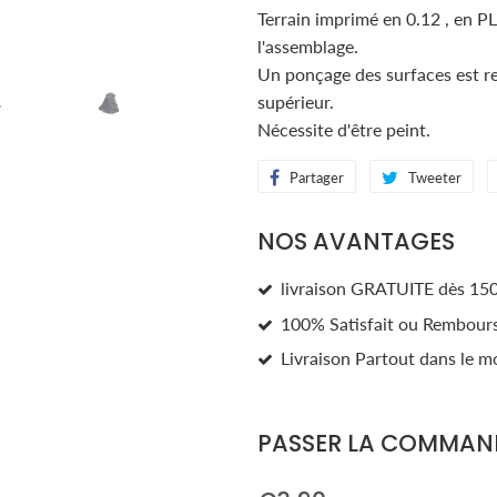
Terrain imprimé en 0.12 , en P
l'assemblage.
Un ponçage des surfaces est r
supérieur.
Nécessite d'être peint.
Partager
Partager
Tweeter
Twe
sur
sur
NOS AVANTAGES
Facebook
Twi
livraison GRATUITE dès 150
100% Satisfait ou Rembour
Livraison Partout dans le m
PASSER LA COMMAN