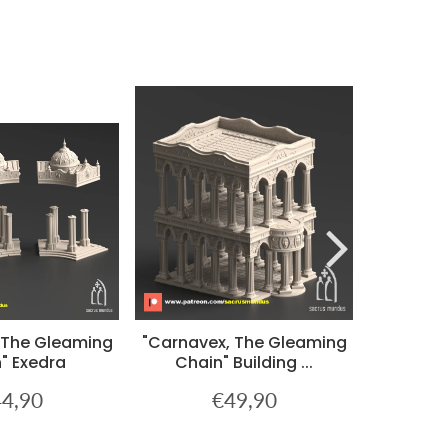
 The Gleaming
"Carnavex, The Gleaming
"Carnave
" Exedra
Chain" Building ...
Chain
4,90
€49,90
x
€44,90
Prix
€49,90
ulier
régulier