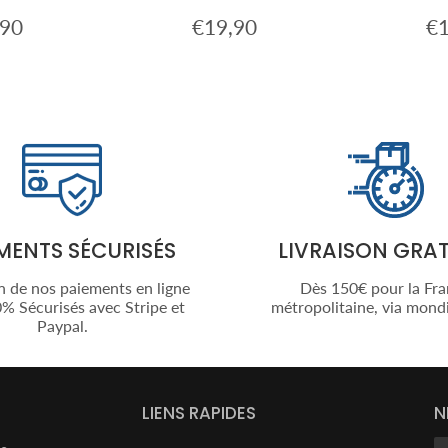
,90
€19,90
€1
€22,90
Prix
€19,90
Pri
er
régulier
rég
MENTS SÉCURISÉS
LIVRAISON GRAT
n de nos paiements en ligne
Dès 150€ pour la Fr
% Sécurisés avec Stripe et
métropolitaine, via mondi
Paypal.
LIENS RAPIDES
N