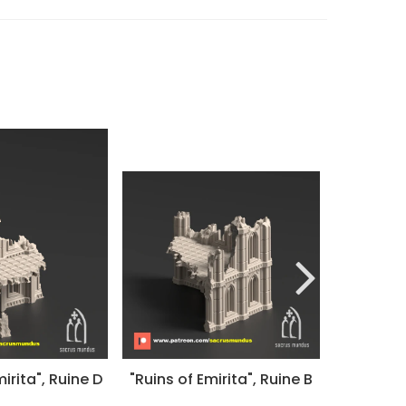
irita", Ruine D
"Ruins of Emirita", Ruine B
"Ruins of