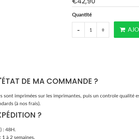
€42,90
Quantité
-
+
AJO
L'ÉTAT DE MA COMMANDE ?
 sont imprimées sur les imprimantes, puis un controle qualité est
dards (à nos frais).
XPÉDITION ?
) : 48H.
: 1 à 2 semaines.