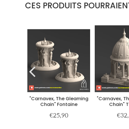
CES PRODUITS POURRAIEN
er B
"Carnavex, The Gleaming
"Carnavex, T
Chain" Fontaine
Chain" 
0
€25,90
€32
€34,90
Prix
€25,90
Prix
régulier
réguli