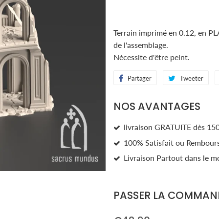
Terrain imprimé en 0.12, en PL
de l'assemblage.
Nécessite d'être peint.
Partager
Partager
Tweeter
Twe
sur
sur
NOS AVANTAGES
Facebook
Twi
livraison GRATUITE dès 150
100% Satisfait ou Rembour
Livraison Partout dans le m
PASSER LA COMMAN