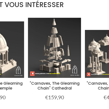
T VOUS INTÉRESSER
he Gleaming
"Carnavex, The Gleaming
"Carnavex,
Temple
Chain" Cathedral
Chain
,90
€159,90
€4
€32,90
Prix
€159,90
Pri
er
régulier
rég