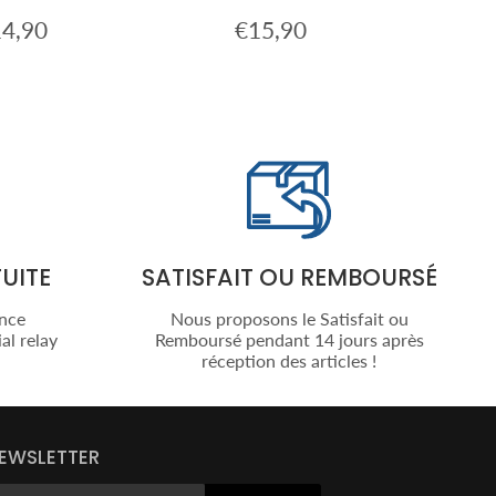
4,90
€15,90
x
€14,90
Prix
€15,90
ulier
régulier
UITE
SATISFAIT OU REMBOURSÉ
ance
Nous proposons le Satisfait ou
al relay
Remboursé pendant 14 jours après
réception des articles !
EWSLETTER