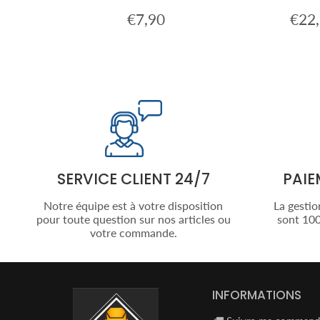
0
€7,90
€22
€24,90
Prix
€7,90
Prix
régulier
réguli
SERVICE CLIENT 24/7
PAIE
Notre équipe est à votre disposition
La gestio
pour toute question sur nos articles ou
sont 100
votre commande.
INFORMATIONS