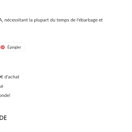
A, nécessitant la plupart du temps de l'ébarbage et
eter
Épingler
Épingler
sur
tter
Pinterest
€ d'achat
sé
onde!
DE