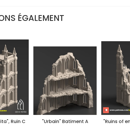
ONS ÉGALEMENT
ita", Ruin C
"Urbain" Batiment A
"Ruins of em